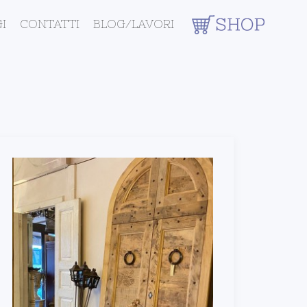
I
CONTATTI
BLOG/LAVORI