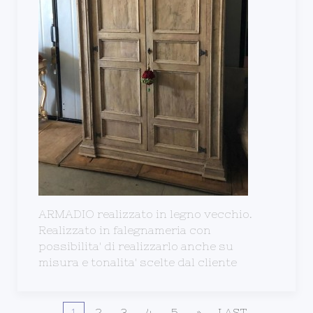
ARMADIO realizzato in legno vecchio.
Realizzato in falegnameria con
possibilita' di realizzarlo anche su
misura e tonalita' scelte dal cliente
1
2
3
4
5
»
LAST