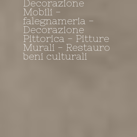
Decorazione
Mobili -
Decorazione -
I NOSTRI
il Negozio della
falegnameria -
falegnameria -
TINTEGGI A
Bottega
Decorazione
Restauro
CALCE....
Pittorica - Pitture
Murali - Restauro
beni culturali