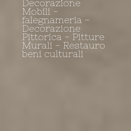
Decorazione
Mobili -
Decorazione -
I NOSTRI
il Negozio della
falegnameria -
falegnameria -
TINTEGGI A
Bottega
Decorazione
Restauro
CALCE....
Pittorica - Pitture
Murali - Restauro
beni culturali