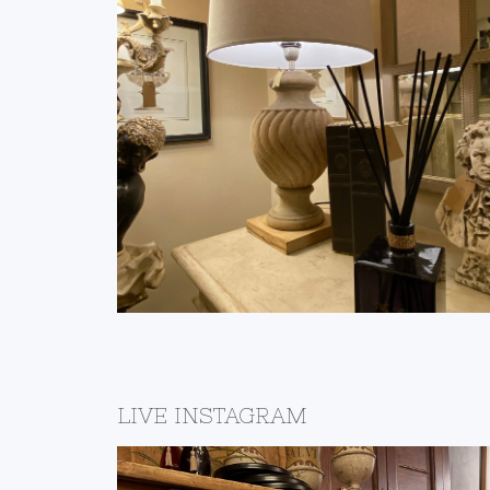
 TELE
IL NEGOZIO DELLA
RE
BOTTEGA
IVE
DETTAGLI
LIVE INSTAGRAM