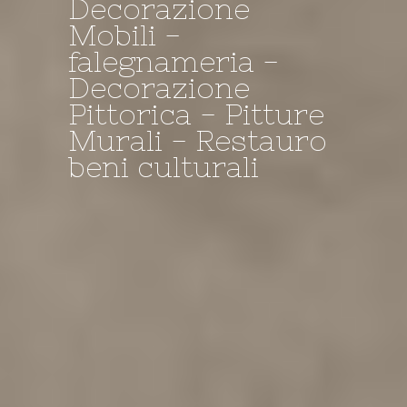
Decorazione
Mobili -
Decorazione -
I NOSTRI
il Negozio della
falegnameria -
falegnameria -
TINTEGGI A
Bottega
Decorazione
Restauro
CALCE....
Pittorica - Pitture
Murali - Restauro
beni culturali