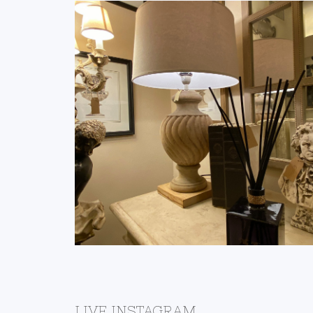
 TELE
IL NEGOZIO DELLA
RE
BOTTEGA
IVE
DETTAGLI
LIVE INSTAGRAM