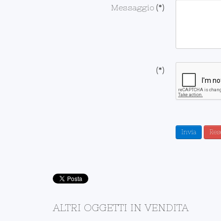
Messaggio
(*)
(*)
Invia
Res
ALTRI OGGETTI IN VENDITA