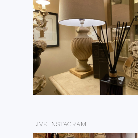
 TELE
IL NEGOZIO DELLA
RE
BOTTEGA
IVE
DETTAGLI
LIVE INSTAGRAM