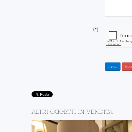
(*)
Invia
Res
ALTRI OGGETTI IN VENDITA