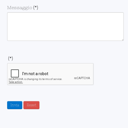
Messaggio
(*)
(*)
Invia
Reset