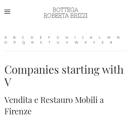
A
B
C
D
E
F
G
H
I
J
K
L
M
N
O
P
Q
R
S
T
U
V
W
X
Y
Z
#
Companies starting with
V
Vendita e Restauro Mobili a
Firenze