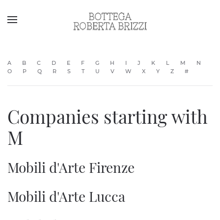
A
B
C
D
E
F
G
H
I
J
K
L
M
N
O
P
Q
R
S
T
U
V
W
X
Y
Z
#
Companies starting with
M
Mobili d'Arte Firenze
Mobili d'Arte Lucca