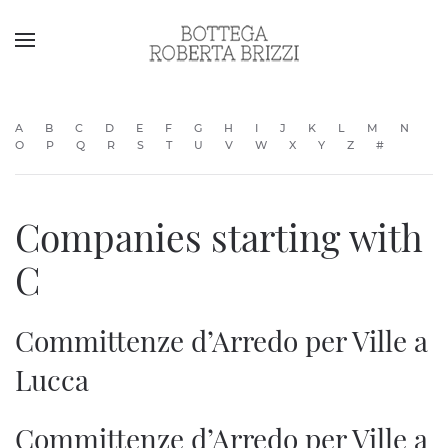
A
B
C
D
E
F
G
H
I
J
K
L
M
N
O
P
Q
R
S
T
U
V
W
X
Y
Z
#
Companies starting with
C
Committenze d’Arredo per Ville a
Lucca
Committenze d’Arredo per Ville a